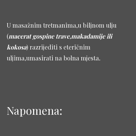
U masažnim tretmanima,u biljnom ulju
(
macerat gospine trave,makadamije ili
kokosa
) razrijediti s eteričnim
uljima,umasirati na bolna mjesta.
Napomena: