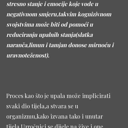
stresno stanje i emocije koje vode u
negativnom smjeru,takvim kognizivnom
svojstvima može biti od pomoći u
reduciranju upalnih stanja(slatka
naranča,limun i tamjan donose mirnoću i
uravnoteženost).
Proces kao što je upala može implicirati
svaki dio tijela,a stvara se u
organizmu,kako izvana tako i unutar
tijela.Uzročnici se dijele na žive i one