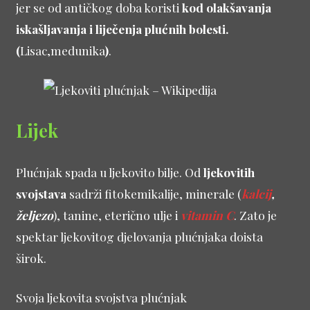
jer se od antičkog doba koristi
kod olakšavanja
iskašljavanja i liječenja plućnih bolesti.
(
Lisac,medunika
)
.
Lijek
Plućnjak spada u ljekovito bilje. Od
ljekovitih
svojstava
sadrži fitokemikalije, minerale (
kalcij
,
željezo
), tanine, eterično ulje i
vitamin C
. Zato je
spektar ljekovitog djelovanja plućnjaka doista
širok.
Svoja ljekovita svojstva plućnjak