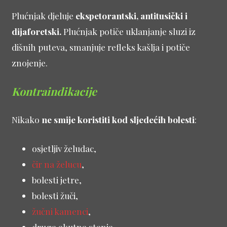
Plućnjak djeluje
ekspetorantski, antitusički i
dijaforetski.
Plućnjak potiče uklanjanje sluzi iz
dišnih puteva, smanjuje refleks kašlja i potiče
znojenje.
Kontraindikacije
Nikako
ne smije koristiti kod sljedećih bolesti
:
osjetljiv želudac,
čir na želucu
,
bolesti jetre,
bolesti žuči,
žučni kamenci
,
druga akutna stanja.