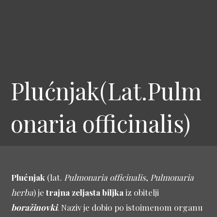
Plućnjak(Lat.Pulm
onaria officinalis)
Plućnjak
(lat.
Pulmonaria officinalis
,
Pulmonaria
herba
) je
trajna zeljasta biljka
iz obitelji
boražinovki
. Naziv je dobio po istoimenom organu