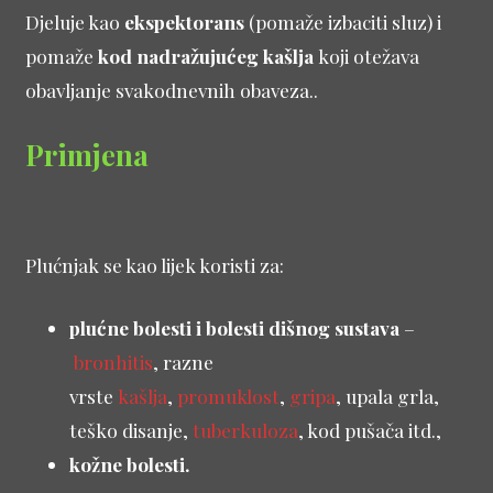
Djeluje kao
ekspektorans
(pomaže izbaciti sluz) i
pomaže
kod nadražujućeg kašlja
koji otežava
obavljanje svakodnevnih obaveza..
Primjena
Plućnjak se kao lijek koristi za:
plućne bolesti i bolesti dišnog sustava
–
bronhitis
, razne
vrste
kašlja
,
promuklost
,
gripa
, upala grla,
teško disanje,
tuberkuloza
, kod pušača itd.,
kožne bolesti.