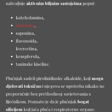
zahvaljuje
aktivnim biljnim sastojcima
poput:
kateholamina,
alantoina
,
saponina,
flavonoida,
kvercetina,
kempferola,
taninske kiseline.
Plućnjak sadrži pirolizidinske alkaloide, koji
mogu
djelovati toksično
i njegova se upotreba nikako ne
preporučuje bez prethodnog savjetovanja s
liječnikom. Poznato je da je plućnjak
bogat
silicijem
koji jača pluća i respiratorne organe.