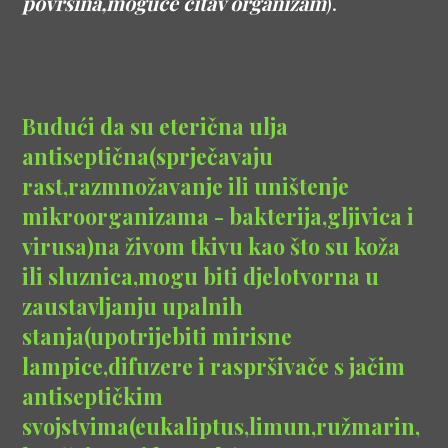
površina,moguće čitav organizam
).
Budući da su eterična ulja
antiseptična(sprječavaju
rast,razmnožavanje ili uništenje
mikroorganizama - bakterija,gljivica i
virusa)na živom tkivu kao što su koža
ili sluznica,mogu biti djelotvorna u
zaustavljanju upalnih
stanja(upotrijebiti mirisne
lampice,difuzere i raspršivače s jačim
antiseptičkim
svojstvima(eukaliptus,limun,ružmarin,