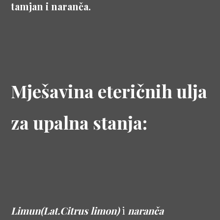
tamjan i naranča.
Mješavina eteričnih ulja
za upalna stanja:
Limun(Lat.Citrus limon)
i
naranča