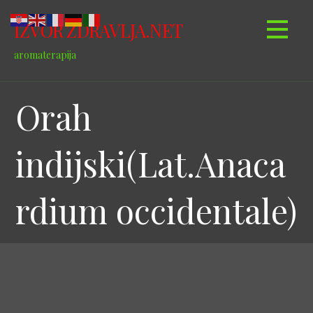
Skip
to
IZVOR ZDRAVLJA.NET
content
aromaterapija
Orah
indijski(Lat.Anaca
rdium occidentale)