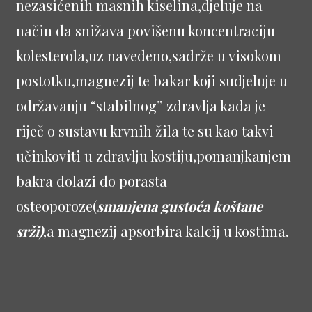
nezasićenih masnih kiselina,djeluje na
način da snižava povišenu koncentraciju
kolesterola,uz navedeno,sadrže u visokom
postotku,magnezij te bakar koji sudjeluje u
održavanju “stabilnog” zdravlja kada je
riječ o sustavu krvnih žila te su kao takvi
učinkoviti u zdravlju kostiju,pomanjkanjem
bakra dolazi do porasta
osteoporoze(
smanjena gustoća koštane
srži)
,a magnezij apsorbira kalcij u kostima.