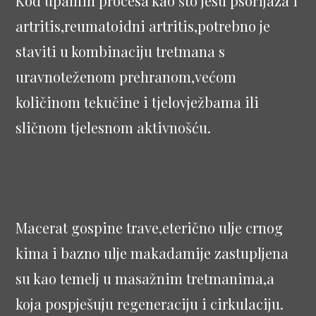
Kod upalnih procesa kao što jesu psorijaza i
artritis,reumatoidni artritis,potrebno je
staviti u kombinaciju tretmana s
uravnoteženom prehranom,većom
količinom tekučine i tjelovježbama ili
sličnom tjelesnom aktivnošću.
Macerat gospine trave,eterično ulje crnog
kima i bazno ulje makadamije zastupljena
su kao temelj u masažnim tretmanima,a
koja pospješuju regeneraciju i cirkulaciju.