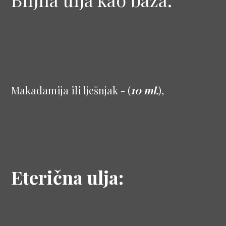
Makadamija ili lješnjak - (
10 ml.
),
Eterična ulja: