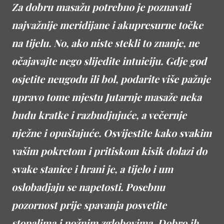
Za dobru masažu potrebno je poznavati
najvažnije meridijane i akupresurne točke
na tijelu. No, ako niste stekli to znanje, ne
očajavajte nego slijedite intuiciju. Gdje god
osjetite neugodu ili bol, podarite više pažnje
upravo tome mjestu Jutarnje masaže neka
budu kratke i razbudjujuće, a večernje
nježne i opuštajuće. Osvijestite kako svakim
vašim pokretom i pritiskom kisik dolazi do
svake stanice i hrani je, a tijelo i um
oslobadjaju se napetosti. Posebnu
pozornost prije spavanja posvetite
stopalima i nožnim zglobovima. Dobro ih