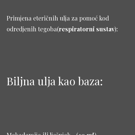
Primjena eteričnih ulja za pomoć kod
odredjenih tegoba(
respiratorni sustav
):
Biljna ulja kao baza:
Makadamija ili lješnjak - (
10 ml.
),