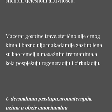
sličnom tjelesnom aktivnošću.
Macerat gospine trave,eterično ulje crnog
kima i bazno ulje makadamije zastupljena
su kao temelj u masažnim tretmanima,a
koja pospješuju regeneraciju i cirkulaciju.
U dermalnom pristupu,aromaterapija,
uzima u obzir emocionalnu