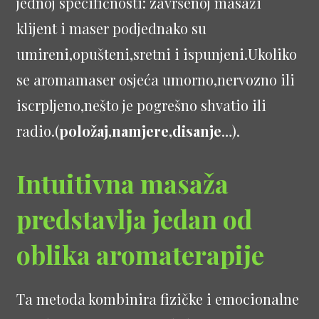
jednoj specifičnosti: završenoj masaži
klijent i maser podjednako su
umireni,opušteni,sretni i ispunjeni.Ukoliko
se aromamaser osjeća umorno,nervozno ili
iscrpljeno,nešto je pogrešno shvatio ili
radio.(
položaj,namjere,disanje
…).
Intuitivna masaža
predstavlja jedan od
oblika aromaterapije
Ta metoda kombinira fizičke i emocionalne