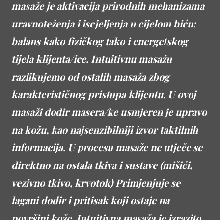
masaže je aktivacija prirodnih mehanizama
uravnoteženja i iscjeljenja u cijelom biću;
balans kako fizičkog tako i energetskog
tijela klijenta/ice. Intuitivnu masažu
razlikujemo od ostalih masaža zbog
karakterističnog pristupa klijentu. U ovoj
masaži dodir masera/ke usmjeren je upravo
na kožu, kao najsenzibilniji izvor taktilnih
informacija. U procesu masaže ne utječe se
direktno na ostala tkiva i sustave (mišići,
vezivno tkivo, krvotok) Primjenjuje se
lagani dodir i pritisak koji ostaje na
površini kože. Intuitivna masaža je izrazito