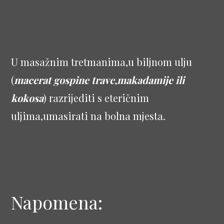
U masažnim tretmanima,u biljnom ulju
(
macerat gospine trave,makadamije ili
kokosa
) razrijediti s eteričnim
uljima,umasirati na bolna mjesta.
Napomena: