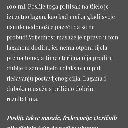
100 ml
. Poslije toga pritisak na tijelo je
izuzetno lagan, kao kad majka gladi svoje
usnulo nedonošče pazeći da se ne
probudi.Vrijednost masaže je upravo u tom
laganom dodiru, jer nema otpora tijela
prema tome, a time eterična ulja prodiru
dublje u samo tijelo i olakšavaju put
rješavanju postavljenog cilja. Lagana i
duboka masaža s prilično dobrim
rezultatima.
Po
slije takve masaže, frekvencije eteričnih
ulja djeluju tako da podižu ukupnu