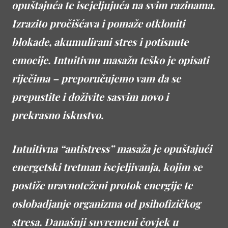
opuštajuća te iscjeljujuća na svim razinama.
Izrazito pročišćava i pomaže otkloniti
blokade, akumulirani stres i potisnute
emocije. Intuitivnu masažu teško je opisati
riječima – preporučujemo vam da se
prepustite i doživite sasvim novo i
prekrasno iskustvo.
Intuitivna “antistress” masaža je opuštajući
energetski tretman iscjeljivanja, kojim se
postiže uravnoteženi protok energije te
oslobadjanje organizma od psihofizičkog
stresa. Današnji suvremeni čovjek u