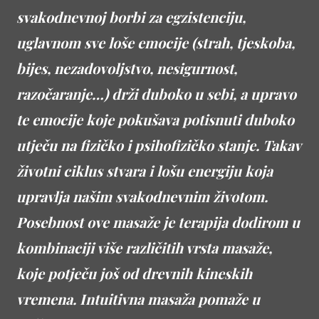
svakodnevnoj borbi za egzistenciju,
uglavnom sve loše emocije (strah, tjeskoba,
bijes, nezadovoljstvo, nesigurnost,
razočaranje…) drži duboko u sebi, a upravo
te emocije koje pokušava potisnuti duboko
utječu na fizičko i psihofizičko stanje. Takav
životni ciklus stvara i lošu energiju koja
upravlja našim svakodnevnim životom.
Posebnost ove masaže je terapija dodirom u
kombinaciji više različitih vrsta masaže,
koje potječu još od drevnih kineskih
vremena. Intuitivna masaža pomaže u