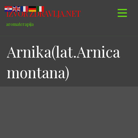
Skip
to
IZVOR ZDRAVLJA.NET
content
aromaterapija
Arnika(lat.Arnica
montana)