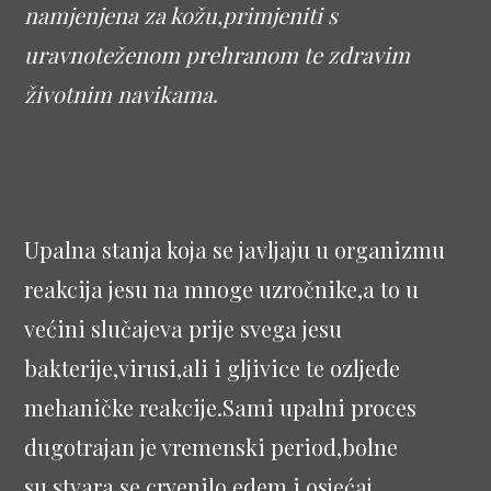
namjenjena za kožu,primjeniti s
uravnoteženom prehranom te zdravim
životnim navikama
.
Upalna stanja koja se javljaju u organizmu
reakcija jesu na mnoge uzročnike,a to u
većini slučajeva prije svega jesu
bakterije,virusi,ali i gljivice te ozljede
mehaničke reakcije.Sami upalni proces
dugotrajan je vremenski period,bolne
su,stvara se crvenilo,edem i osjećaj