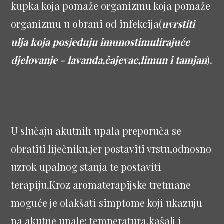
kupka koja pomaže organizmu koja pomaže
organizmu u obrani od infekcija(
uvrstiti
ulja koja posjeduju imunostimulirajuće
djelovanje - lavanda,čajevac,limun i tamjan
).
U slučaju akutnih upala preporuča se
obratiti liječniku,jer postaviti vrstu,odnosno
uzrok upalnog stanja te postaviti
terapiju.Kroz aromaterapijske tretmane
moguće je olakšati simptome koji ukazuju
na akutne upale: temperatura,kašalj i