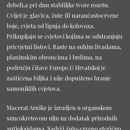
debeli,a pri dnu stabliljke tvore rozetu.
Cvijet je glavica, žute ili narančastocrvene
boje, cvjeta od lipnja do kolovoza.
Prikupljaju se cvjetovi kojima se odstranjuju
pricvjetni listovi. Raste na suhim livadama,
planinskim obroncima i brdima, na
području čitave Europe.U Hrvatskoj je
zaštićena biljka i nije dopušteno branje
samoniklih cvjetova.
Macerat Arnike je izradjen u organskom
suncokretovom ulju uz dodatak prirodnih
antioksidansa. Sadrži žuto-crveno eterično