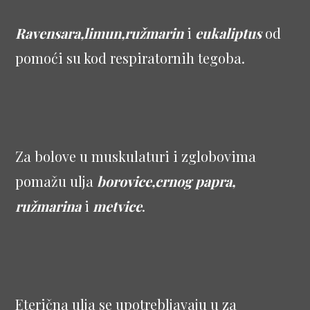
Ravensara,limun,ružmarin
i
eukaliptus
od
pomoći su kod respiratornih tegoba.
Za bolove u muskulaturi i zglobovima
pomažu ulja
borovice,crnog papra,
ružmarina
i
metvice
.
Eterična ulja se upotrebljavaju u za