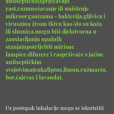
antiseptična(sprječavaju
rast,razmnožavanje ili uništenje
mikroorganizama - bakterija,gljivica i
virusa)na živom tkivu kao što su koža
ili sluznica,mogu biti djelotvorna u
zaustavljanju upalnih
stanja(upotrijebiti mirisne
lampice,difuzere i raspršivače s jačim
antiseptičkim
svojstvima(eukaliptus,limun,ružmarin,
bor,čajevac i lavanda).
Uz postupak inhalacije mogu se iskoristiti