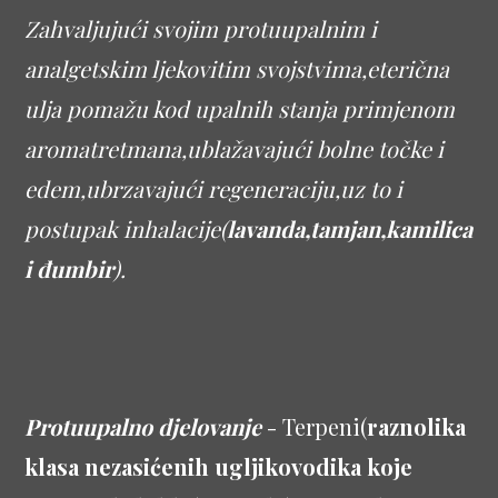
Zahvaljujući svojim protuupalnim i
analgetskim ljekovitim svojstvima,eterična
ulja pomažu kod upalnih stanja primjenom
aromatretmana,ublažavajući bolne točke i
edem,ubrzavajući regeneraciju,uz to i
postupak inhalacije(
lavanda,tamjan,kamilica
i đumbir
).
Protuupalno djelovanje
- Terpeni(
raznolika
klasa nezasićenih ugljikovodika koje