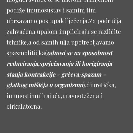
podiže imunosustav i samim tim
ubrzavamo postupak liječenja.Za područja
zahvaćena upalom impliciraju se različite
tehnike,a od samih ulja upotrebljavamo
spazmolitička(
odnosi se na sposobnost
reduciranja,sprječavanja ili korigiranja
stanja kontrakcije - grčeva/spazam -
glatkog mišićja u organizmu
),diuretička,
imunostimulirajuća,uravnotežena i
cirkulatorna.