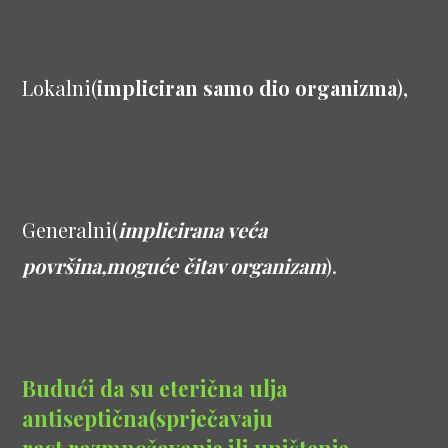
Lokalni(
impliciran samo dio organizma
),
Generalni(
implicirana veća
površina,moguće čitav organizam
).
Budući da su eterična ulja
antiseptična(sprječavaju
rast,razmnožavanje ili uništenje