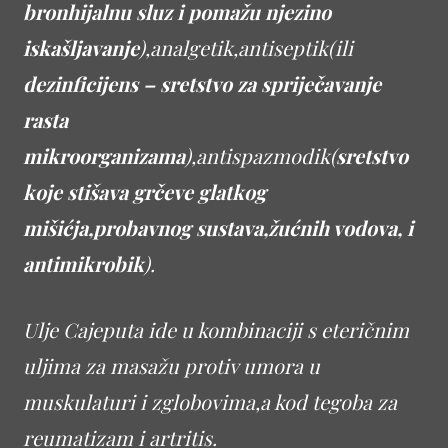
bronhijalnu sluz i pomažu njezino
iskašljavanje
),analgetik,antiseptik(ili
dezinficijens – sretstvo za spriječavanje
rasta
mikroorganizama
),antispazmodik(
sretstvo
koje stišava grčeve glatkog
mišićja,probavnog sustava,žućnih vodova, i
antimikrobik
).
Ulje Cajeputa ide u kombinaciji s eteričnim
uljima za masažu protiv umora u
muskulaturi i zglobovima,a kod tegoba za
reumatizam i artritis.