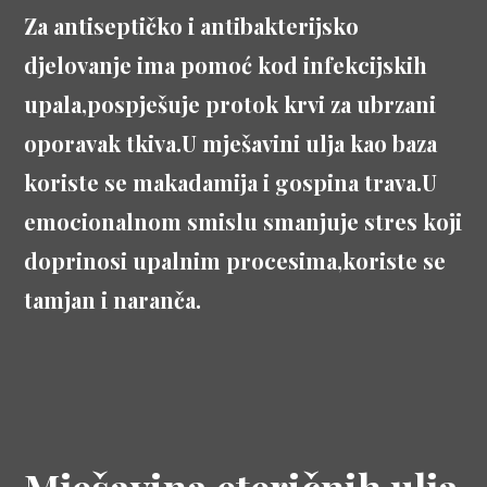
Za antiseptičko i antibakterijsko
djelovanje ima pomoć kod infekcijskih
upala,pospješuje protok krvi za ubrzani
oporavak tkiva.U mješavini ulja kao baza
koriste se makadamija i gospina trava.U
emocionalnom smislu smanjuje stres koji
doprinosi upalnim procesima,koriste se
tamjan i naranča.
Mješavina eteričnih ulja