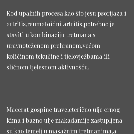
Kod upalnih procesa kao što jesu psorijaza i
artritis,reumatoidni artritis,potrebno je
staviti u kombinaciju tretmana s
uravnoteženom prehranom,većom
količinom tekučine i tjelovježbama ili
sličnom tjelesnom aktivnošću.
Macerat gospine trave,eterično ulje crnog
kima i bazno ulje makadamije zastupljena
su kao temelj u masažnim tretmanima,a