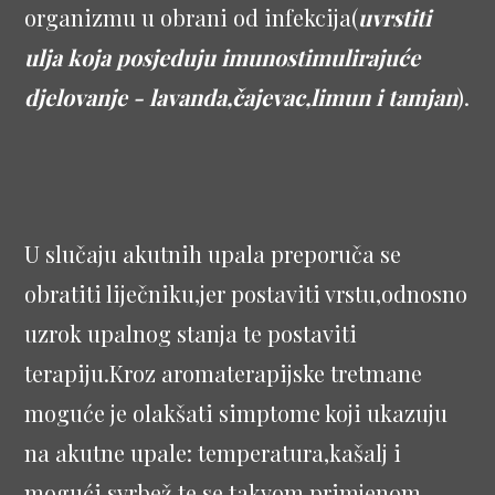
organizmu u obrani od infekcija(
uvrstiti
ulja koja posjeduju imunostimulirajuće
djelovanje - lavanda,čajevac,limun i tamjan
).
U slučaju akutnih upala preporuča se
obratiti liječniku,jer postaviti vrstu,odnosno
uzrok upalnog stanja te postaviti
terapiju.Kroz aromaterapijske tretmane
moguće je olakšati simptome koji ukazuju
na akutne upale: temperatura,kašalj i
mogući svrbež te se takvom primjenom