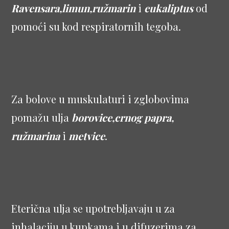
Ravensara,limun,ružmarin
i
eukaliptus
od
pomoći su kod respiratornih tegoba.
Za bolove u muskulaturi i zglobovima
pomažu ulja
borovice,crnog papra,
ružmarina
i
metvice
.
Eterična ulja se upotrebljavaju u za
inhalaciju,u kupkama i u difuzerima za