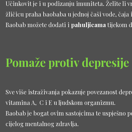
Učinkovit je i u podizanju imuniteta. Želite li v
žličicu praha baobaba u jednoj čaši vode, čaja i
Baobab možete dodati i
pahuljicama
tijekom d
Pomaže protiv depresije
Sve više istraživanja pokazuje povezanost depr
vitamina A, C i E u ljudskom organizmu.
Baobab je bogat ovim sastojcima te uspješno p
cijelog mentalnog zdravlja.