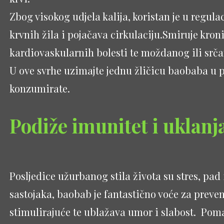
Zbog visokog udjela kalija, koristan je u regula
krvnih žila i pojačava cirkulaciju.Smiruje kro
kardiovaskularnih bolesti te moždanog ili srč
U ove svrhe uzimajte jednu žličicu baobaba u 
konzumirate.
Podiže imunitet i uklan
Posljedice užurbanog stila života su stres, pad 
sastojaka, baobab je fantastično voće za prevenc
stimulirajuće te ublažava umor i slabost. Poma