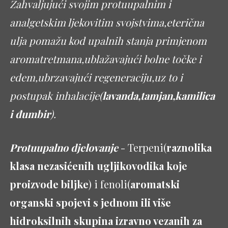
Zahvaljujući svojim protuupalnim i
analgetskim ljekovitim svojstvima,eterična
ulja pomažu kod upalnih stanja primjenom
aromatretmana,ublažavajući bolne točke i
edem,ubrzavajući regeneraciju,uz to i
postupak inhalacije(
lavanda,tamjan,kamilica
i đumbir
).
Protuupalno djelovanje
- Terpeni(
raznolika
klasa nezasićenih ugljikovodika koje
proizvode biljke
) i fenoli(
aromatski
organski spojevi s jednom ili više
hidroksilnih skupina izravno vezanih za