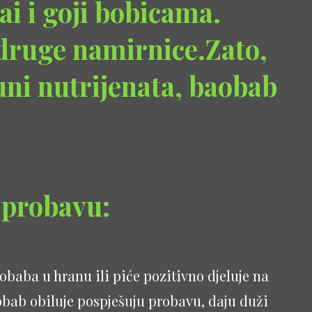
ai i goji bobicama.
 druge namirnice.Zato,
uni nutrijenata, baobab
e probavu:
obaba u hranu ili piće pozitivno djeluje na
obab obiluje pospješuju probavu, daju duži