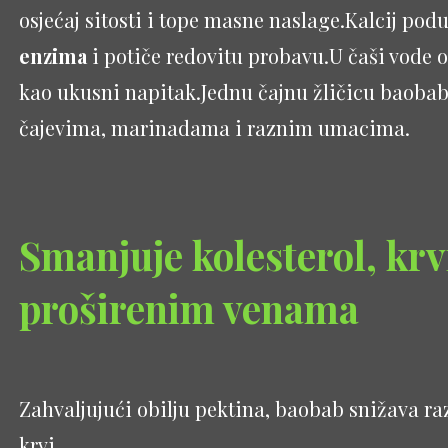
osjećaj sitosti i tope masne naslage.Kalcij pod
enzima
i potiče redovitu probavu.U čaši vode ot
kao ukusni napitak.Jednu čajnu žličicu baoba
čajevima, marinadama i raznim umacima.
Smanjuje kolesterol, krv
proširenim venama
Zahvaljujući obilju pektina, baobab snižava r
krvi.