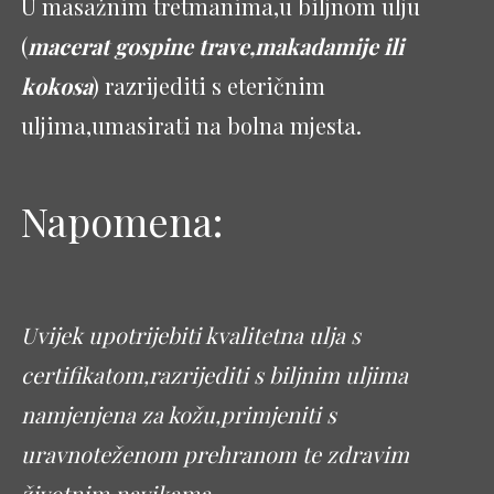
U masažnim tretmanima,u biljnom ulju
(
macerat gospine trave,makadamije ili
kokosa
) razrijediti s eteričnim
uljima,umasirati na bolna mjesta.
Napomena:
Uvijek upotrijebiti kvalitetna ulja s
certifikatom,razrijediti s biljnim uljima
namjenjena za kožu,primjeniti s
uravnoteženom prehranom te zdravim
životnim navikama
.