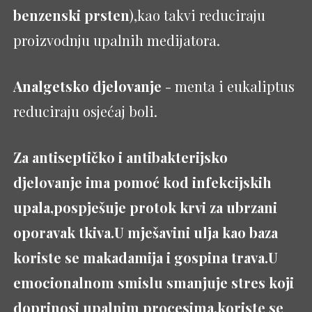
benzenski prsten
),kao takvi reduciraju
proizvodnju upalnih medijatora.
Analgetsko djelovanje
- menta i eukaliptus
reduciraju osjećaj boli.
Za antiseptičko i antibakterijsko
djelovanje ima pomoć kod infekcijskih
upala,pospješuje protok krvi za ubrzani
oporavak tkiva.U mješavini ulja kao baza
koriste se makadamija i gospina trava.U
emocionalnom smislu smanjuje stres koji
doprinosi upalnim procesima,koriste se