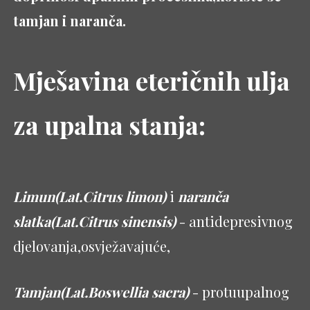
tamjan i naranča.
Mješavina eteričnih ulja
za upalna stanja:
Limun(Lat.Citrus limon)
i
naranča
slatka(Lat.Citrus sinensis)
- antidepresivnog
djelovanja,osvježavajuće,
Tamjan(Lat.Boswellia sacra)
- protuupalnog