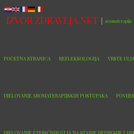
Skip
to
IZVOR ZDRAVLJA.NET
content
aromaterapija
POČETNA STRANICA
REFLEKSOLOGIJA
VRSTE ULJ
DJELOVANJE AROMATERAPIJSKIH POSTUPAKA
POVIJE
DJELOVANJE ETERIČNIH ULJA NA STANJE DEPRESIJE I A