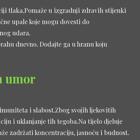
ciji tlaka.Pomaže u izgradnji zdravih stijenki
nične upale koje mogu dovesti do
anog udara.
prahu dnevno. Dodajte ga u hranu koju
ja umor
imuniteta i slabost.Zbog svojih ljekovitih
iju i uklanjanje tih tegoba.Na tijelo djeluje
že zadržati koncentraciju, jasnoću i budnost.