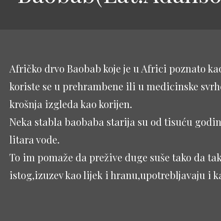
Afričko drvo Baobab koje je u Africi poznato ka
koriste se u prehrambene ili u medicinske svrh
krošnja izgleda kao korijen.
Neka stabla baobaba starija su od tisuću godin
litara vode.
To im pomaže da prežive duge suše tako da takv
istog,izuzev kao lijek i hranu,upotrebljavaju i k