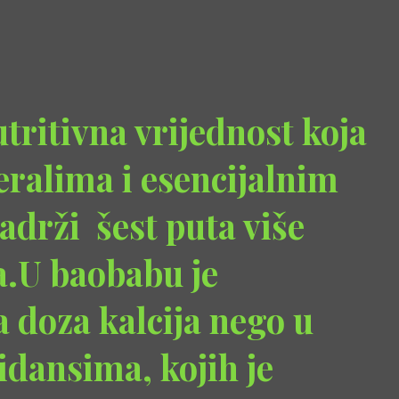
tritivna vrijednost koja
eralima i esencijalnim
adrži šest puta više
a.U baobabu je
 doza kalcija nego u
idansima, kojih je