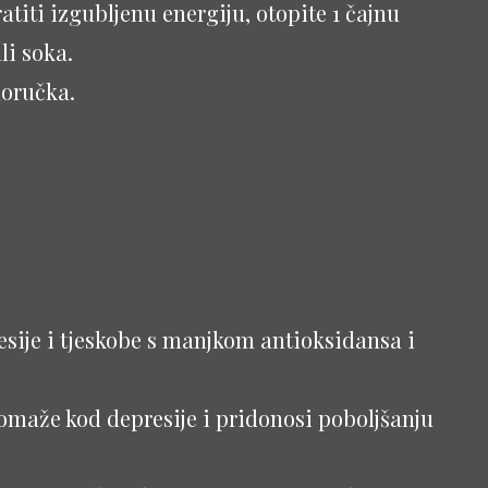
ratiti izgubljenu energiju, otopite 1 čajnu
li soka.
oručka.
esije i tjeskobe s manjkom antioksidansa i
omaže kod depresije i pridonosi poboljšanju